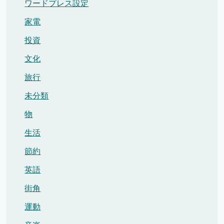
ワードプレス設定
家電
投資
文化
旅行
未分類
物
生活
節約
英語
街角
運動