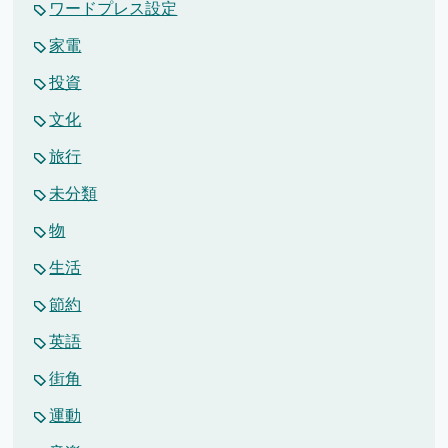
ワードプレス設定
家電
投資
文化
旅行
未分類
物
生活
節約
英語
街角
運動